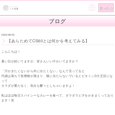
Pow
ered
ブログ
by
2020/08/06
【あらためてCS60とは何かを考えてみる】
こんにちは！
暑い日が続いてますが、皆さんいい汗かいてますか？
「汗かきたくないから外に出たくない」なんて言ってると
代謝は落ちて老廃物が溜まり、陽に当たらないでいるとビタミンD欠乏症にな
って
カラダが重だるく、気分も鬱々としちゃいますよ！
私はほぼ毎日スパイシーなカレーを食べて、ダラダラと汗をかきまくっており
ます！笑