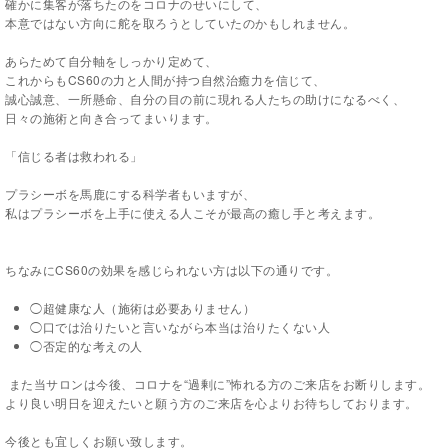
確かに集客が落ちたのをコロナのせいにして、
本意ではない方向に舵を取ろうとしていたのかもしれません。
あらためて自分軸をしっかり定めて、
これからも
CS60
の力と人間が持つ自然治癒力を信じて、
誠心誠意、一所懸命、自分の目の前に現れる人たちの助けになるべく、
日々の施術と向き合ってまいります。
「信じる者は救われる」
プラシーボを馬鹿にする科学者もいますが、
私はプラシーボを上手に使える人こそが最高の癒し手と考えます。
ちなみに
CS60
の効果を感じられない方は以下の通りです。
◯超健康な人（施術は必要ありません）
◯口では治りたいと言いながら本当は治りたくない人
◯否定的な考えの人
また当サロンは今後、コロナを“過剰に”怖れる方のご来店をお断りします。
より良い明日を迎えたいと願う方のご来店を心よりお待ちしております。
今後とも宜しくお願い致します。