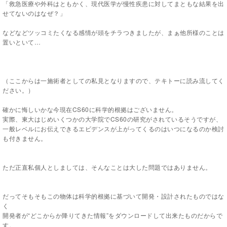
「救急医療や外科はともかく、現代医学が慢性疾患に対してまともな結果を出
せてないのはなぜ？」
などなどツッコミたくなる感情が頭をチラつきましたが、まぁ他所様のことは
置いといて…
（ここからは一施術者としての私見となりますので、テキトーに読み流してく
ださい。）
確かに悔しいかな今現在
CS60
に科学的根拠はございません。
実際、東大はじめいくつかの大学院で
CS60
の研究がされているそうですが、
一般レベルにお伝えできるエビデンスが上がってくるのはいつになるのか検討
も付きません。
ただ正直私個人としましては、そんなことは大した問題ではありません。
だってそもそもこの物体は科学的根拠に基づいて開発・設計されたものではな
く
開発者が“どこからか降りてきた情報”をダウンロードして出来たものだからで
す。