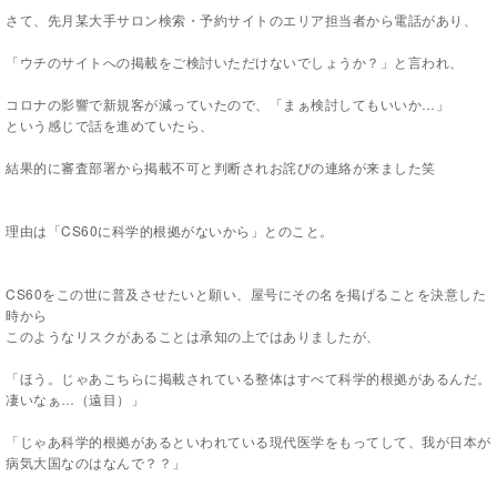
さて、先月某大手サロン検索・予約サイトのエリア担当者から電話があり、
「ウチのサイトへの掲載をご検討いただけないでしょうか？」と言われ、
コロナの影響で新規客が減っていたので、「まぁ検討してもいいか…」
という感じで話を進めていたら、
結果的に審査部署から掲載不可と判断されお詫びの連絡が来ました笑
理由は「
CS60
に科学的根拠がないから」とのこと。
CS60
をこの世に普及させたいと願い、屋号にその名を掲げることを決意した
時から
このようなリスクがあることは承知の上ではありましたが、
「ほう。じゃあこちらに掲載されている整体はすべて科学的根拠があるんだ。
凄いなぁ…（遠目）」
「じゃあ科学的根拠があるといわれている現代医学をもってして、我が日本が
病気大国なのはなんで？？」