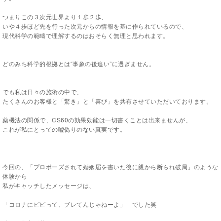
つまりこの３次元世界より１歩２歩、
いや４歩ほど先を行った次元からの情報を基に作られているので、
現代科学の範疇で理解するのはおそらく無理と思われます。
どのみち科学的根拠とは“事象の後追い”に過ぎません。
でも私は日々の施術の中で、
たくさんのお客様と「驚き」と「喜び」を共有させていただいております。
薬機法の関係で、
CS60
の効果効能は一切書くことは出来ませんが、
これが私にとっての嘘偽りのない真実です。
今回の、「プロポーズされて婚姻届を書いた後に親から断られ破局」のような
体験から
私がキャッチしたメッセージは、
「コロナにビビって、ブレてんじゃねーよ」 でした笑